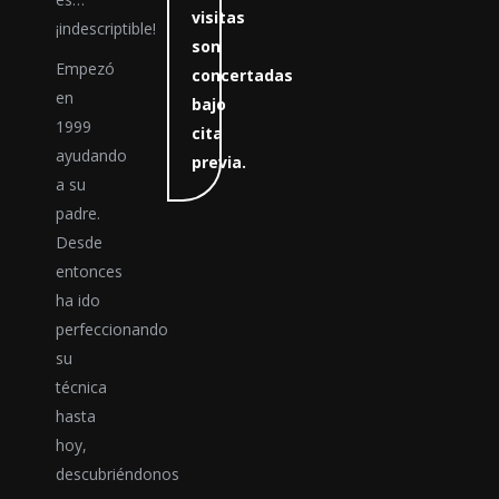
visitas
¡indescriptible!
son
Empezó
concertadas
en
bajo
1999
cita
ayudando
previa.
a su
padre.
Desde
entonces
ha ido
perfeccionando
su
técnica
hasta
hoy,
descubriéndonos