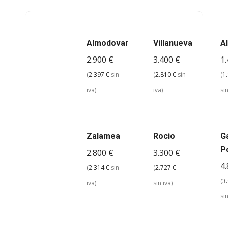
Almodovar
Villanueva
A
2.900
€
3.400
€
1
(
2.397
€
sin
(
2.810
€
sin
(
1
iva)
iva)
sin
Zalamea
Rocio
G
P
2.800
€
3.300
€
4
(
2.314
€
sin
(
2.727
€
(
3
iva)
sin iva)
sin