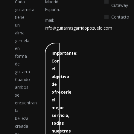
Cada
Madrid
Cutaway
guitarrista
España.
Contacto
tiene
mail:
un
info@guitarrasgarridopozuelo.com
alma
gemela
en
Importante:
forma
Con
de
el
guitarra.
objetivo
Cuando
de
ambos
ofrecerle
se
el
encuentran
mejor
la
servicio,
belleza
todas
creada
nuestras
es…