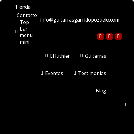
Tienda
Contacto
info@guitarrasgarridopozuelo.com
Top
bar
menu
Facebook
Instagram
YouTu
mini
page
page
page
opens
opens
opens
El luthier
Guitarras
in
in
in
new
new
new
Eventos
Testimonios
window
window
windo
Blog