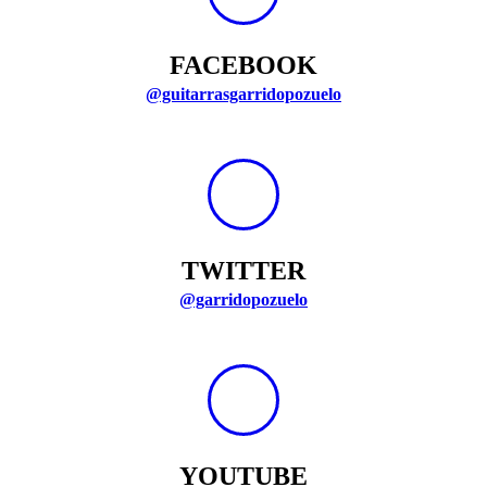
FACEBOOK
@guitarrasgarridopozuelo
TWITTER
@garridopozuelo
YOUTUBE