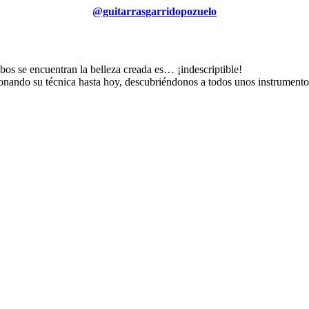
@guitarrasgarridopozuelo
os se encuentran la belleza creada es… ¡indescriptible!
nando su técnica hasta hoy, descubriéndonos a todos unos instrumento
sitas son concertadas bajo cita previa.