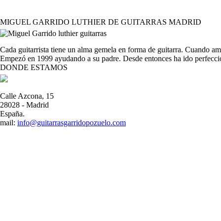
MIGUEL GARRIDO LUTHIER DE GUITARRAS MADRID
Cada guitarrista tiene un alma gemela en forma de guitarra. Cuando amb
Empezó en 1999 ayudando a su padre. Desde entonces ha ido perfeccio
DONDE ESTAMOS
Calle Azcona, 15
28028 - Madrid
España.
mail:
info@guitarrasgarridopozuelo.com
Importante:
Con el objetivo de ofrecerle el mejor servicio, todas nuestras vi