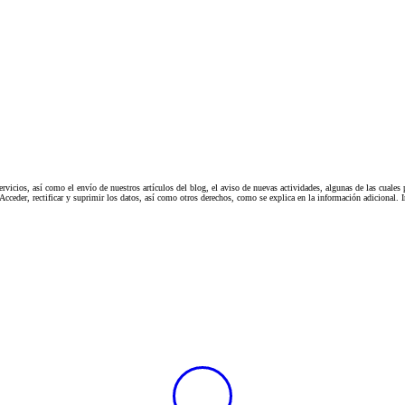
icios, así como el envío de nuestros artículos del blog, el aviso de nuevas actividades, algunas de las cual
r, rectificar y suprimir los datos, así como otros derechos, como se explica en la información adicional. Inf