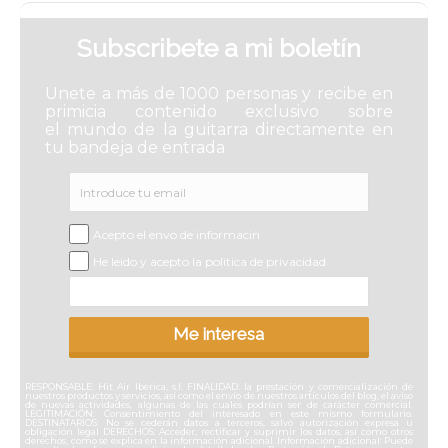
Subscribete a mi boletín
Unete a más de 1000 personas y recibe en
primicia contenido exclusivo sobre
el mundo de la guitarra directamente en
tu bandeja de entrada
Acepto el envo de informacin
He leido y acepto la politica de privacidad
Me interesa
RESPONSABLE: Hit Air Iberica, s.l. FINALIDAD: la prestación y comercialización de
nuestros productos y servicios, así como el envío de nuestros artículos del blog, el aviso
de nuevas actividades, algunas de las cuales podrían ser de carácter comercial.
LEGITIMACIÓN: Consentimiento del interesado en este mismo formulario.
DESTINATARIOS: No se cederán datos a terceros, salvo autorización expresa u
obligación legal DERECHOS: Acceder, rectificar y suprimir los datos, así como otros
derechos, como se explica en la información adicional. Información adicional: Puede