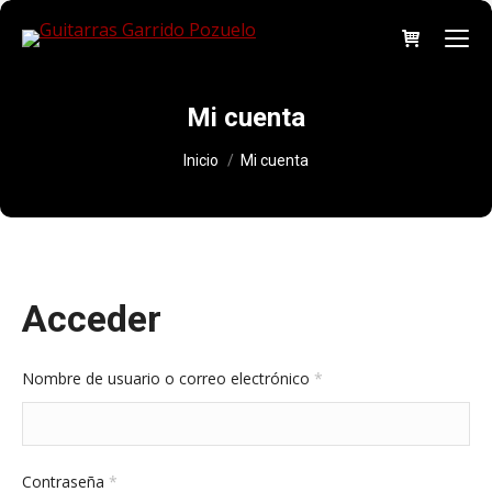
Mi cuenta
Estás aquí:
Inicio
Mi cuenta
Acceder
Obligatorio
Nombre de usuario o correo electrónico
*
Obligatorio
Contraseña
*