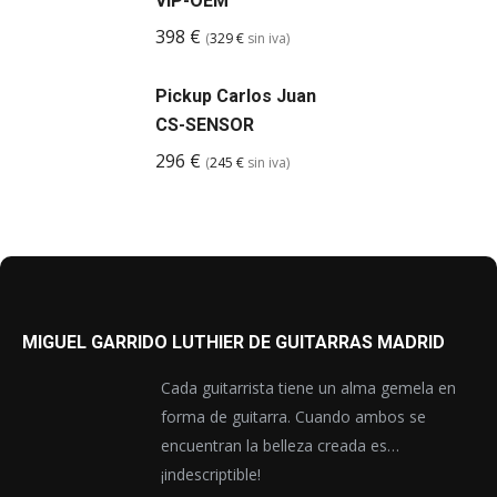
VIP-OEM
398
€
(
329
€
sin iva)
Pickup Carlos Juan
CS-SENSOR
296
€
(
245
€
sin iva)
MIGUEL GARRIDO LUTHIER DE GUITARRAS MADRID
Cada guitarrista tiene un alma gemela en
forma de guitarra. Cuando ambos se
encuentran la belleza creada es…
¡indescriptible!