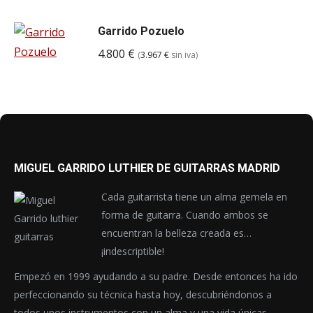
Garrido Pozuelo
4.800
€
(
3.967
€
sin iva)
MIGUEL GARRIDO LUTHIER DE GUITARRAS MADRID
Cada guitarrista tiene un alma gemela en
forma de guitarra. Cuando ambos se
encuentran la belleza creada es…
¡indescriptible!
Empezó en 1999 ayudando a su padre. Desde entonces ha ido
perfeccionando su técnica hasta hoy, descubriéndonos a
todos unos instrumentos con un alma y una vida únicas.