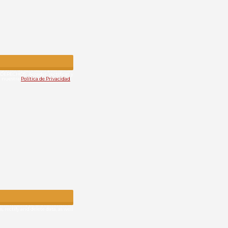
algunas de las cuales podrían ser
DERECHOS: Acceder, rectificar y
en nuestra
Política de Privacidad
f which could be of a commercial
 rectify and delete data, as well