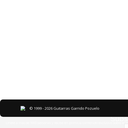
© 1999 - 2026 Guitarras Garrido Pozuelo
Subsc
Unete a más de 1000 personas y recibe en primicia contenido exclusivo sobre el 