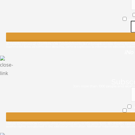
He le
RESPONSABLE: Hit Air Iberica, s.l. FINALIDAD: la prestación y comercialización de nuestros produ
de carácter comercial. LEGITIMACIÓN: Consentimiento del interesado en este mismo formulario
suprimir los datos, así como otros derechos, como se explica en la información adicional. Info
¡No 
Subscr
Join more than 1000 people and receive 
I 
I ha
RESPONSIBLE: Lutheria Garrido Pozuelo, .s.l. PURPOSE: the provision and marketing of our produ
nature. LEGITIMATION: Consent of the interested party in this same form. RECIPIENTS: Data will n
as other rights, as explained in the additional information. Additional information: You can 