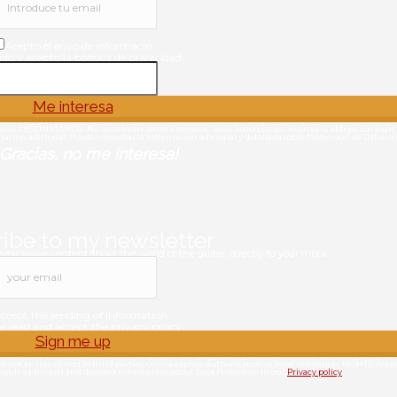
Acepto el envo de informacin
ido y acepto la politica de privacidad
Me interesa
ctos y servicios, así como el envío de nuestros artículos del blog, el aviso de nuevas actividades, 
. DESTINATARIOS: No se cederán datos a terceros, salvo autorización expresa u obligación legal 
rmación adicional: Puede consultar la información adicional y detallada sobre Protección de Datos 
Gracias, no me interesa!
ibe to my newsletter
exclusive content about the world of the guitar, directly to your inbox
accept the sending of information
ve read and accept the privacy policy
Sign me up
cts and services, as well as the sending of our blog articles, the notice of new activities, some o
ot be transferred to third parties, unless express authorization or legal obligation. RIGHTS: Access,
consult additional and detailed information about Data Protection in our
Privacy policy