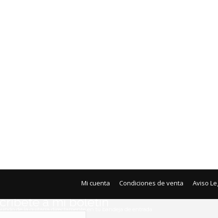
Mi cuenta
Condiciones de venta
Aviso Le
ribete a mi boletín
mundo de la guitarra directamente en tu bandeja de entrada