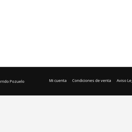
Mi cuenta
Condiciones de venta
Aviso Le
arrido Pozuelo