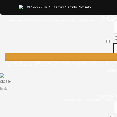
© 1999 - 2026 Guitarras Garrido Pozuelo
Subsc
Unete a más de 1000 personas y recibe en primicia contenido exclusivo sobre el 
He le
RESPONSABLE: Hit Air Iberica, s.l. FINALIDAD: la prestación y comercialización de nuestros produ
de carácter comercial. LEGITIMACIÓN: Consentimiento del interesado en este mismo formulario
suprimir los datos, así como otros derechos, como se explica en la información adicional. Info
¡No 
Subscr
Join more than 1000 people and receive 