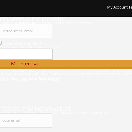
My Account
T
ribete a mi boletín
mundo de la guitarra directamente en tu bandeja de entrada
Acepto el envo de informacin
ido y acepto la politica de privacidad
Me interesa
ctos y servicios, así como el envío de nuestros artículos del blog, el aviso de nuevas actividades, 
. DESTINATARIOS: No se cederán datos a terceros, salvo autorización expresa u obligación legal 
rmación adicional: Puede consultar la información adicional y detallada sobre Protección de Datos 
Gracias, no me interesa!
ibe to my newsletter
exclusive content about the world of the guitar, directly to your inbox