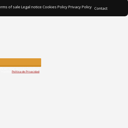
erms of sale
Legal notice
Cookies Policy
Privacy Policy
Contact
algunas de las cuales podrían ser
DERECHOS: Acceder, rectificar y
en nuestra
Política de Privacidad