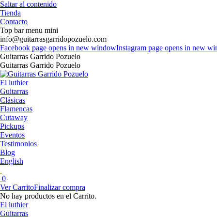
Saltar al contenido
Tienda
Contacto
Top bar menu mini
info@guitarrasgarridopozuelo.com
Facebook page opens in new window
Instagram page opens in new w
Guitarras Garrido Pozuelo
Guitarras Garrido Pozuelo
El luthier
Guitarras
Clásicas
Flamencas
Cutaway
Pickups
Eventos
Testimonios
Blog
English
0
Ver Carrito
Finalizar compra
No hay productos en el Carrito.
El luthier
Guitarras