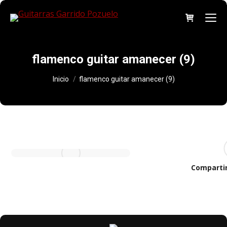
flamenco guitar amanecer (9)
Estás aquí:
Inicio
flamenco guitar amanecer (9)
Comparti