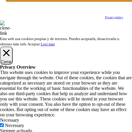
RESPONSIBLE: Lutheria Garrido Pozuelo, .s.l. PURPOSE: the provision and marketing of our
products and services, as well as the sending of our blog articles, the notice of new activities,
some of which could be of a commercial nature. LEGITIMATION: Consent of the interested
party in this same form. RECIPIENTS: Data will not be transferred to third parties, unless
express authorization or legal obligation. RIGHTS: Access, rectify and delete data, as well as
other rights, as explained in the additional information. Additional information: You can
consult additional and detailed information about Data Protection in our
Privacy policy
Esta web usa cookies propias y de terceros. Puedes aceptarla, desactivarla u
obtener más info
Aceptar
Leer más
Cerrar
Privacy Overview
This website uses cookies to improve your experience while you
navigate through the website. Out of these cookies, the cookies that are
categorized as necessary are stored on your browser as they are
essential for the working of basic functionalities of the website. We
also use third-party cookies that help us analyze and understand how
you use this website. These cookies will be stored in your browser
only with your consent. You also have the option to opt-out of these
cookies. But opting out of some of these cookies may have an effect
on your browsing experience.
Necessary
Necessary
Siempre activado